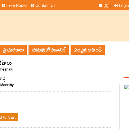
Free Books
Contact Us
(0)
|
Login
ప్రచురణలు
చదువుకోవడానికే
సంప్రదించండి
ిశేషాలు
sheshalu
్తి
 Moorthy
d to Cart