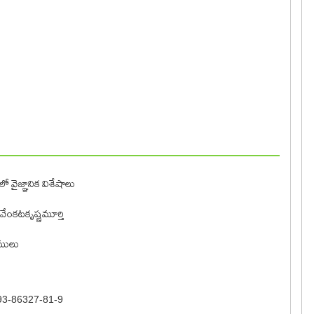
ో వైజ్ఞానిక విశేషాలు
 వేంకటకృష్ణమూర్తి
ములు
93-86327-81-9