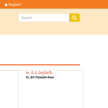
/
Register
Featured Authors
డా. బి.వి.పట్టాభిరామ్
Dr. BV Pattabhi Ram