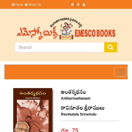
Home
About Us
|
/
Toggle
navigati
అంతర్మథనం
Antharmathanam
రావినూతల శ్రీరాములు
Ravinutala Sriramulu
రూ. 75