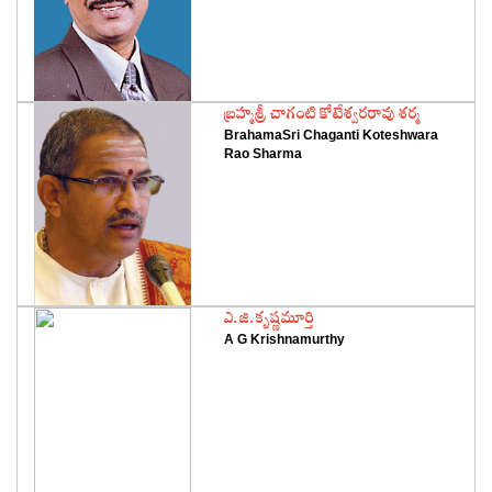
‌బ్రహ్మశ్రీ చాగంటి కోటేశ్వరరావు శర్మ
BrahamaSri Chaganti Koteshwara
Rao Sharma
‌ఎ.జి.కృష్ణమూర్తి
A G Krishnamurthy