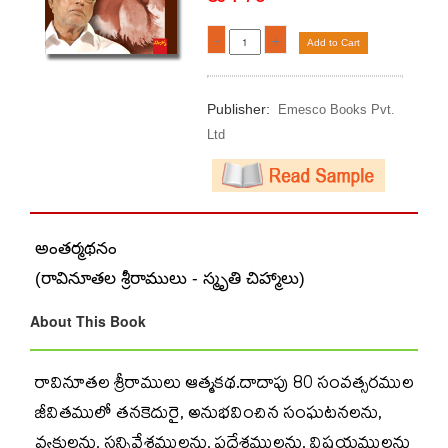
-
+
Add to Cart
Publisher:
Emesco Books Pvt.
Ltd
అంతర్మథనం
(రావినూతల శ్రీరాములు - స్మృతి చిహ్మాలు)
About This Book
రావినూతల శ్రీరాములు ఆత్మకథ.దాదాపు 80 సంవత్సరముల
జీవితములో తనకెదురై, అనుభవించిన సంఘటనలను,
వ్యక్తులను, సన్నివేశములను, ప్రదేశములను, విషయములను