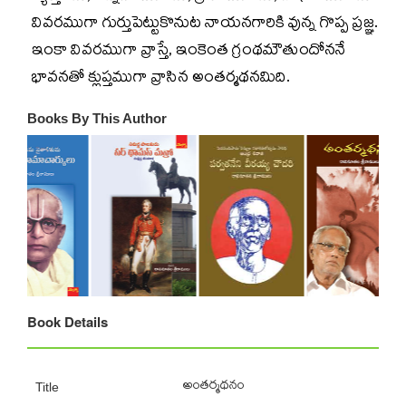
వివరముగా గుర్తుపెట్టుకొనుట నాయనగారికి వున్న గొప్ప ప్రజ్ఞ.
ఇంకా వివరముగా వ్రాస్తే, ఇంకెంత గ్రంథమౌతుందోననే
భావనతో క్లుప్తముగా వ్రాసిన అంతర్మథనమిది.
Books By This Author
Book Details
అంతర్మథనం
Title