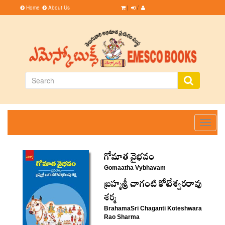
Home
About Us
|
/
Toggle
navigati
గోమాత వైభవం
Gomaatha Vybhavam
‌బ్రహ్మశ్రీ చాగంటి కోటేశ్వరరావు
శర్మ
BrahamaSri Chaganti Koteshwara
Rao Sharma