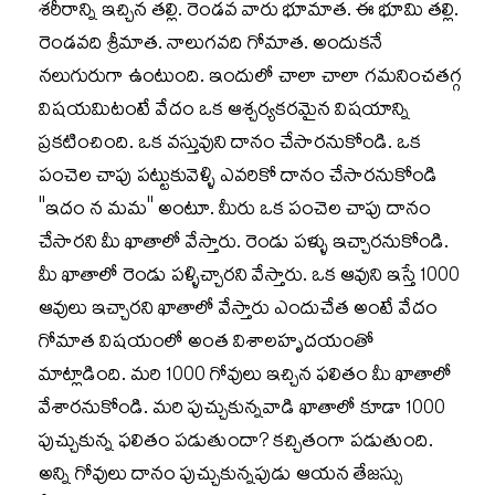
శరీరాన్ని ఇచ్చిన తల్లి. రెండవ వారు భూమాత. ఈ భూమి తల్లి.
రెండవది శ్రీమాత. నాలుగవది గోమాత. అందుకనే
నలుగురుగా ఉంటుంది. ఇందులో చాలా చాలా గమనించతగ్గ
విషయమిటంటే వేదం ఒక ఆశ్చర్యకరమైన విషయాన్ని
ప్రకటించింది. ఒక వస్తువుని దానం చేసారనుకోండి. ఒక
పంచెల చాపు పట్టుకువెళ్ళి ఎవరికో దానం చేసారనుకోండి
''ఇదం న మమ'' అంటూ. మీరు ఒక పంచెల చాపు దానం
చేసారని మీ ఖాతాలో వేస్తారు. రెండు పళ్ళు ఇచ్చారనుకోండి.
మీ ఖాతాలో రెండు పళ్ళిచ్చారని వేస్తారు. ఒక ఆవుని ఇస్తే 1000
ఆవులు ఇచ్చారని ఖాతాలో వేస్తారు ఎందుచేత అంటే వేదం
గోమాత విషయంలో అంత విశాలహృదయంతో
మాట్లాడింది. మరి 1000 గోవులు ఇచ్చిన ఫలితం మీ ఖాతాలో
వేశారనుకోండి. మరి పుచ్చుకున్నవాడి ఖాతాలో కూడా 1000
పుచ్చుకున్న ఫలితం పడుతుందా? కచ్చితంగా పడుతుంది.
అన్ని గోవులు దానం పుచ్చుకున్నపుడు ఆయన తేజస్సు