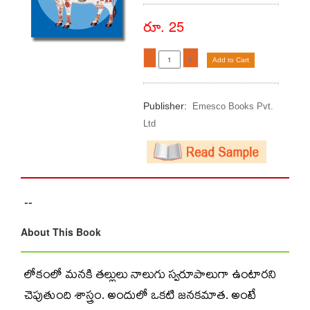
రూ. 25
-
+
Add to Cart
Publisher:
Emesco Books Pvt.
Ltd
--
About This Book
లోకంలో మనకి తల్లులు నాలుగు స్వరూపాలుగా ఉంటారని
చెపుతుంది శాస్త్రం. అందులో ఒకటి జనకమాత. అంటే