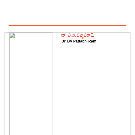
Featured Authors
డా. బి.వి.పట్టాభిరామ్
Dr. BV Pattabhi Ram