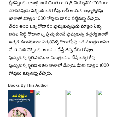
క్షీణిస్తుంది. కాబట్టి ఆయనెంత గాయత్రి చెయ్యాలి? లౌకికంగా
చూసినపుడు వచ్చింది ఒక గోవు. కానీ ఆయన ఆధ్యాత్మికపు
ఖాతాలో మాత్రం 1000 గోవులు దానం పట్టినట్టు వేస్తారు.
వేదం అంది ఒక్క గోదానం పుచ్చుకున్నపుడు మాత్రం నీళ్ళు
విడిచి పెట్టి గోదానాన్ని పుచ్చుకుంటే పుచ్చుకున్న ఉత్తరక్షణంలో
అక్కడ ఉండకుండా పక్కకివెళ్ళి కొంతసేపు ఒక మంత్రం జపం
చేయమని చెప్పింది. ఆ జపం చేస్తే తప్ప వేరు గోవులు
పుచ్చుకున్న స్థితిపోదు. ఆ మంత్రజపం చేస్తే ఒక్క గోవు
పుచ్చుకున్న స్థితిని అతని ఖాతాలో వేస్తారు. మీకు మాత్రం 1000
గోవులు ఇచ్చినట్లు వేస్తారు.
Books By This Author