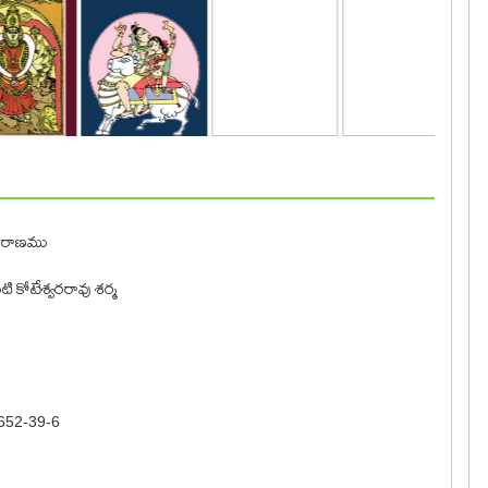
ాపురాణము
గంటి కోటేశ్వరరావు శర్మ
652-39-6