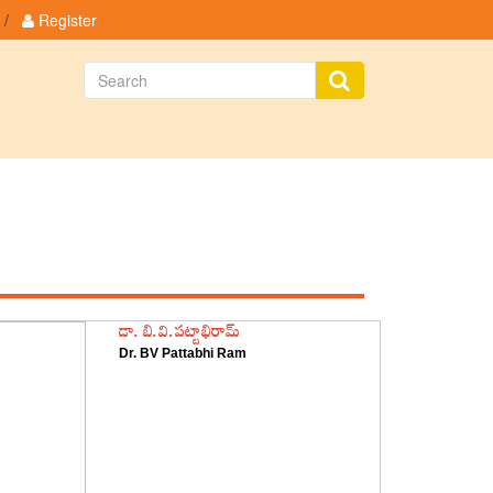
/
Register
Featured Authors
డా. బి.వి.పట్టాభిరామ్
Dr. BV Pattabhi Ram