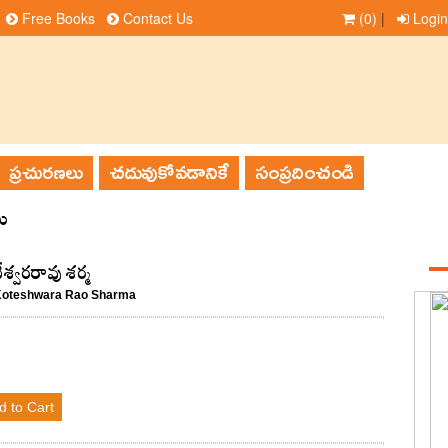
Free Books
Contact Us
(0)
|
Login
ప్రచురణలు
చదువుకోవడానికే
సంప్రదించండి
ు
m
టేశ్వరరావు శర్మ
Koteshwara Rao Sharma
d to Cart