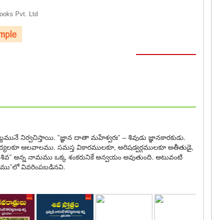
oks Pvt. Ltd
నే నిర్వచిస్తాయి. ”జ్ఞాన దాతా మహేశ్వరః” – శివుడు జ్ఞానకారకుడు.
ద్యలకూ ఆలవాలము. సమస్త వికారములకూ, అరిషడ్వర్గములకూ అతీతుడై,
దా శివ” అన్న నామము ఒక్క శంకరునికే అన్వయం అవుతుంది. అటువంటి
ణము”లో వివరింపబడినవి.