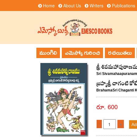
Home
About Us
Writers
Publications
ముంగిలి
ఎమెస్కో గురించి
రచయితలు
శ్రీ శివమహాపురాణమ
Sri Sivamahaapurana
‌బ్రహ్మశ్రీ చాగంటి కో
BrahamaSri Chaganti 
రూ. 600
-
+
Ad