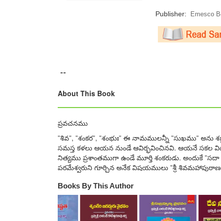
Publisher:
Emesco Bo
--
About This Book
ప్రవచనము
”శివ”, ”శంకర”, ”శంభుః” ఈ నామములన్నీ ”సుఖము” అను శబ్దము
సమస్త కళలు ఆయన నుండే ఆవిర్భవించినవి. ఆయనే సకల వి
నిత్యము ప్రశాంతముగా ఉండే మూర్తి శంకరుడు. అందుకే ”స
పరమేశ్వరుని గూర్చిన అనేక విషయములు ”శ్రీ శివమహాపురా
Books By This Author