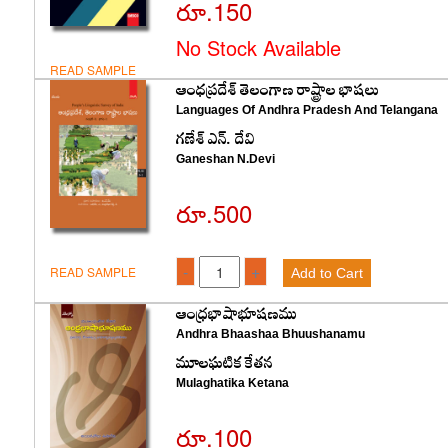
రూ.150
No Stock Available
READ SAMPLE
ఆం‌ధప్రదేశ్‌ ‌తెలంగాణ రాష్ట్రాల భాషలు
Languages Of Andhra Pradesh And Telangana
గణేశ్‌ ఎన్‌. ‌దేవి
Ganeshan N.Devi
రూ.500
-
+
READ SAMPLE
Add to Cart
ఆంధ్రభాషాభూషణము
Andhra Bhaashaa Bhuushanamu
మూలఘటిక కేతన
Mulaghatika Ketana
రూ.100