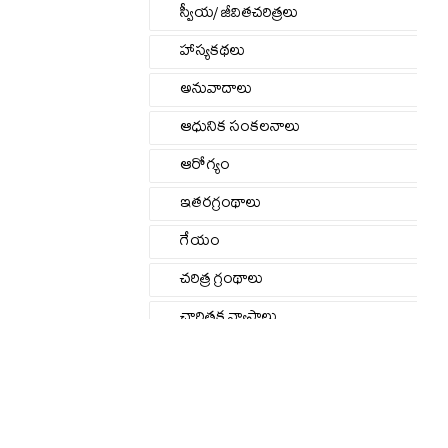
స్వీయ/ జీవితచరిత్రలు
హాస్యకథలు
అనువాదాలు
ఆధునిక సంకలనాలు
ఆరోగ్యం
ఇతరగ్రంథాలు
గేయం
చరిత్ర గ్రంథాలు
చారిత్రక వ్యాసాలు
జీవిత/స్వీయచరిత్రలు
జోక్స్ – కార్టున్లు
తత్త్వశాస్త్రం