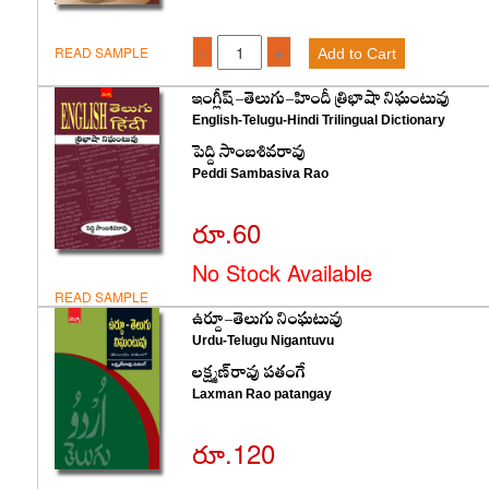
-
+
READ SAMPLE
Add to Cart
ఇంగ్లీష్-తెలుగు-హిందీ త్రిభాషా నిఘంటువు
English-Telugu-Hindi Trilingual Dictionary
పెద్ది సాంబశివరావు
Peddi Sambasiva Rao
రూ.60
No Stock Available
READ SAMPLE
ఉర్దూ-తెలుగు నింఘటువు
Urdu-Telugu Nigantuvu
లక్ష్మణ్‌రావు పతంగే
Laxman Rao patangay
రూ.120