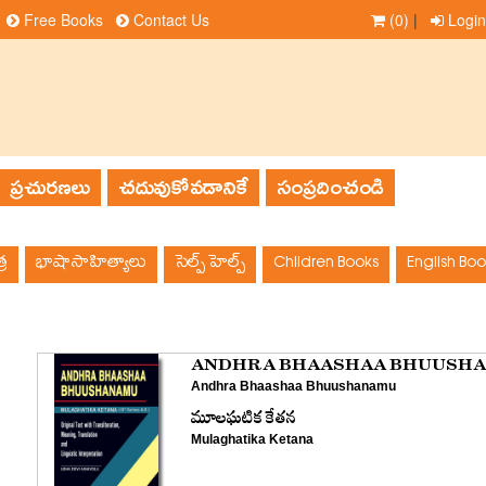
Free Books
Contact Us
(0)
|
Login
ప్రచురణలు
చదువుకోవడానికే
సంప్రదించండి
్ర
భాషాసాహిత్యాలు
సెల్ప్ హెల్ప్
Children Books
English Boo
ANDHRA BHAASHAA BHUUSH
Andhra Bhaashaa Bhuushanamu
మూలఘటిక కేతన
Mulaghatika Ketana