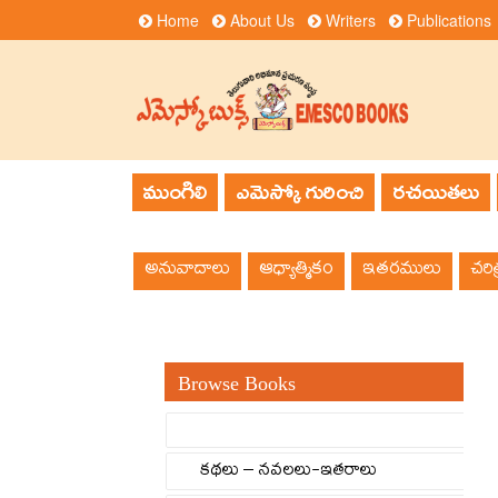
Home
About Us
Writers
Publications
ముంగిలి
ఎమెస్కో గురించి
రచయితలు
అనువాదాలు
ఆధ్యాత్మికం
ఇతరములు
చరిత
Browse Books
కథలు – నవలలు-ఇతరాలు