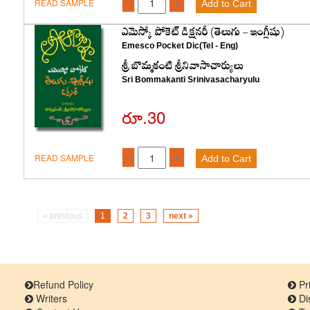
-
+
READ SAMPLE
Add to Cart
ఎమెస్కో పోకెట్‌ డిక్షనరీ (తెలుగు - ఇంగ్లీషు)
Emesco Pocket Dic(Tel - Eng)
శ్రీ బొమ్మకంటి శ్రీనివాసాచార్యులు
Sri Bommakanti Srinivasacharyulu
రూ.30
-
+
READ SAMPLE
Add to Cart
« previous
1
2
3
next »
Refund Policy
Pri
Writers
Di