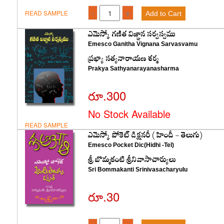
-
+
READ SAMPLE
Add to Cart
ఎమెస్కో గణిత విజ్ఞాన సర్వస్వము
Emesco Ganitha Vignana Sarvasvamu
ప్రఖ్యా సత్యనారాయణ శర్మ
Prakya Sathyanarayanasharma
రూ.300
No Stock Available
READ SAMPLE
ఎమెస్కో పోకెట్‌ డిక్షనరీ ( హిందీ - తెలుగు)
Emesco Pocket Dic(Hidhi -Tel)
శ్రీ బొమ్మకంటి శ్రీనివాసాచార్యులు
Sri Bommakanti Srinivasacharyulu
రూ.30