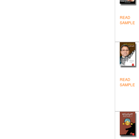
జోక్స్ – కార్టున్లు
తత్త్వశాస్త్రం
READ
SAMPLE
నవలలు-కథలు
నిఘంటువులు – విజ్ఞాన సర్వస్వములు
పురాణేతిహాసాలు
పొరుగునుంచి తెలుగులోకి
ప్రబంధకావ్యాలు
READ
బొమ్మల పుస్తకాలు
SAMPLE
యాత్రాదర్శిని
రాజకీయాలు
వంటల పుస్తకాలు
వచనం