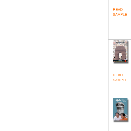
విద్య
READ
వినోదం - విజ్ఞానం
SAMPLE
వ్యక్తిత్వవికాసం
సంప్రదాయ సాహితి
సాముద్రిక శాస్త్ర గ్రంథాలు
సాహిత్యం
స్పూర్తి
READ
SAMPLE
స్పూర్తి పుస్తకాలు
స్వయం ఉపాధి
Devotional
Education
Englis Stories