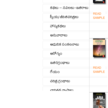
కథలు – నవలలు-ఇతరాలు
READ
స్వీయ/ జీవితచరిత్రలు
SAMPLE
హాస్యకథలు
అనువాదాలు
ఆధునిక సంకలనాలు
ఆరోగ్యం
ఇతరగ్రంథాలు
READ
గేయం
SAMPLE
చరిత్ర గ్రంథాలు
చారిత్రక వ్యాసాలు
జీవిత/స్వీయచరిత్రలు