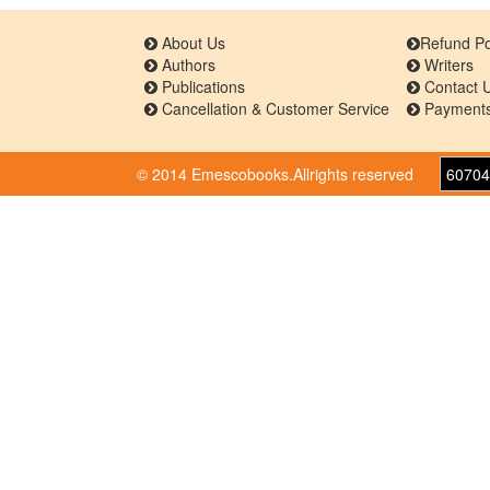
About Us
Refund Po
Authors
Writers
Publications
Contact 
Cancellation & Customer Service
Payments
© 2014 Emescobooks.Allrights reserved
60704
Warning
: Use of undefined constant r - assumed 'r' 
/home/n8hps0619pr6/public_html/emescobooks
199