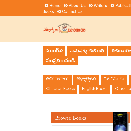
Home
About Us
Writers
Publicat
Books
Contact Us
ముంగిలి
ఎమెస్కో గురించి
రచయితల
సంప్రదించండి
అనువాదాలు
ఆధ్యాత్మికం
ఇతరములు
Children Books
English Books
Other L
Browse Books