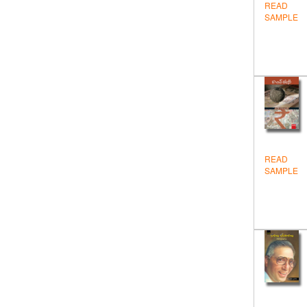
READ
Health
SAMPLE
Hindi
Historical
Inspiration
Novels & Stories
Others
READ
Personality Development
SAMPLE
Politics
Sanskrit
Test