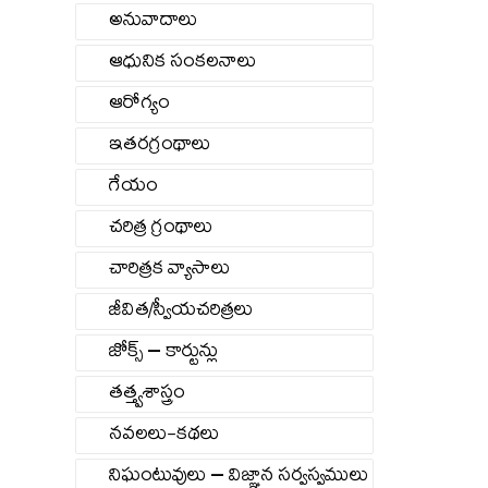
అనువాదాలు
ఆధునిక సంకలనాలు
ఆరోగ్యం
ఇతరగ్రంథాలు
గేయం
చరిత్ర గ్రంథాలు
చారిత్రక వ్యాసాలు
జీవిత/స్వీయచరిత్రలు
జోక్స్ – కార్టున్లు
తత్త్వశాస్త్రం
నవలలు-కథలు
నిఘంటువులు – విజ్ఞాన సర్వస్వములు