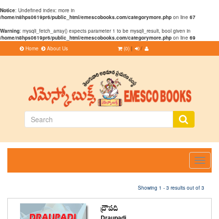
Notice
: Undefined index: more in
/home/n8hps0619pr6/public_html/emescobooks.com/categorymore.php
on line
67
Warning
: mysqli_fetch_array() expects parameter 1 to be mysqli_result, bool given in
/home/n8hps0619pr6/public_html/emescobooks.com/categorymore.php
on line
69
Home
About Us
(0)
|
/
Toggle
navigati
Showing 1 - 3 results out of 3
ద్రౌపది
Draupadi