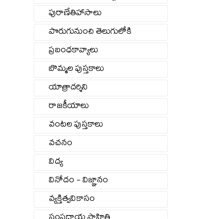
పురాణేతిహాసాలు
పొరుగునుంచి తెలుగులోకి
ప్రబంధకావ్యాలు
బొమ్మల పుస్తకాలు
యాత్రాదర్శిని
రాజకీయాలు
వంటల పుస్తకాలు
వచనం
విద్య
వినోదం - విజ్ఞానం
వ్యక్తిత్వవికాసం
సంప్రదాయ సాహితి