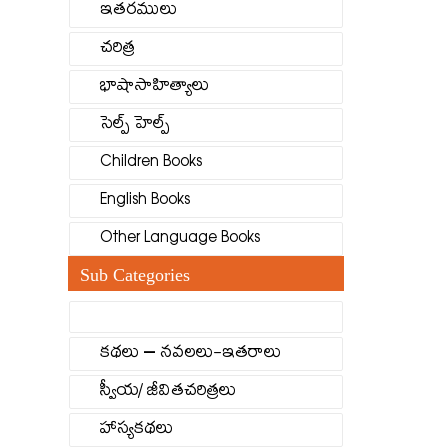
ఇతరములు
చరిత్ర
భాషాసాహిత్యాలు
సెల్ప్ హెల్ప్
Children Books
English Books
Other Language Books
Sub Categories
కథలు – నవలలు-ఇతరాలు
స్వీయ/ జీవితచరిత్రలు
హాస్యకథలు