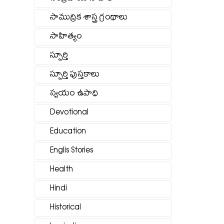
సాముద్రిక శాస్త్ర గ్రంథాలు
సాహిత్యం
స్పూర్తి
స్పూర్తి పుస్తకాలు
స్వయం ఉపాధి
Devotional
Education
Englis Stories
Health
Hindi
Historical