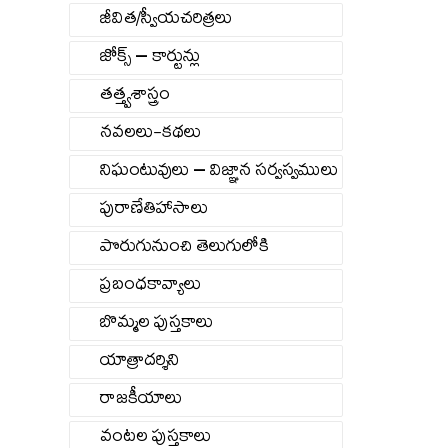
జీవిత/స్వీయచరిత్రలు
జోక్స్ – కార్టున్లు
తత్త్వశాస్త్రం
నవలలు-కథలు
నిఘంటువులు – విజ్ఞాన సర్వస్వములు
పురాణేతిహాసాలు
పొరుగునుంచి తెలుగులోకి
ప్రబంధకావ్యాలు
బొమ్మల పుస్తకాలు
యాత్రాదర్శిని
రాజకీయాలు
వంటల పుస్తకాలు