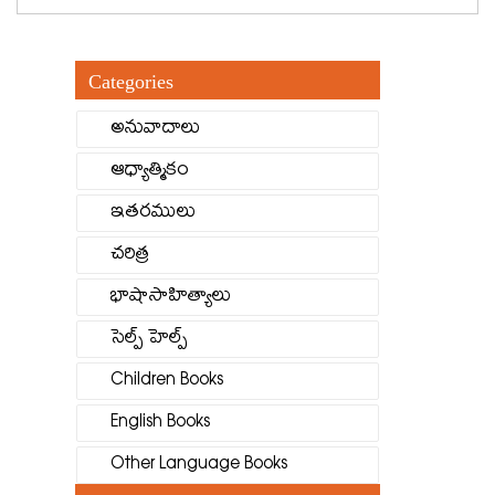
Categories
అనువాదాలు
ఆధ్యాత్మికం
ఇతరములు
చరిత్ర
భాషాసాహిత్యాలు
సెల్ప్ హెల్ప్
Children Books
English Books
Other Language Books