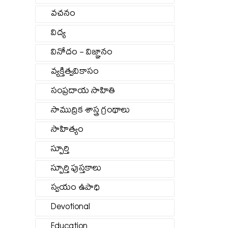
వచనం
విద్య
వినోదం - విజ్ఞానం
వ్యక్తిత్వవికాసం
సంప్రదాయ సాహితి
సాముద్రిక శాస్త్ర గ్రంథాలు
సాహిత్యం
స్పూర్తి
స్పూర్తి పుస్తకాలు
స్వయం ఉపాధి
Devotional
Education