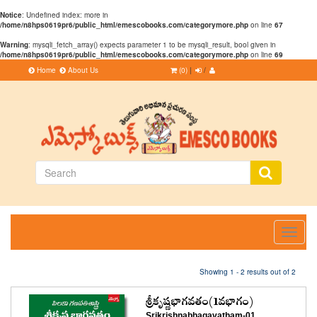
Notice
: Undefined index: more in
/home/n8hps0619pr6/public_html/emescobooks.com/categorymore.php
on line
67
Warning
: mysqli_fetch_array() expects parameter 1 to be mysqli_result, bool given in
/home/n8hps0619pr6/public_html/emescobooks.com/categorymore.php
on line
69
Home
About Us
(0)
|
/
Toggle
navigati
Showing 1 - 2 results out of 2
శ్రీకృష్ణభాగవతం(1వభాగం)
Srikrishnabhagavatham-01