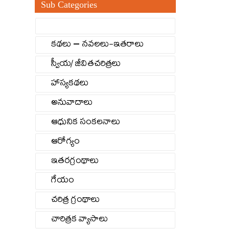
Sub Categories
కథలు – నవలలు-ఇతరాలు
స్వీయ/ జీవితచరిత్రలు
హాస్యకథలు
అనువాదాలు
ఆధునిక సంకలనాలు
ఆరోగ్యం
ఇతరగ్రంథాలు
గేయం
చరిత్ర గ్రంథాలు
చారిత్రక వ్యాసాలు