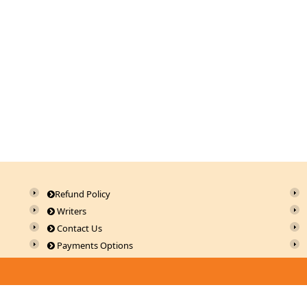
Refund Policy
Writers
Contact Us
Payments Options
s will throw an Error in a future version of PHP) in