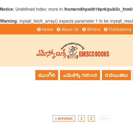
Notice
: Undefined index: more in
/home/n8hps0619pr6/public_htm
Warning
: mysqli_fetch_array() expects parameter 1 to be mysqli_resul
Home
About Us
Writers
Publications
ముంగిలి
ఎమెస్కో గురించి
రచయితలు
« previous
1
2
next »