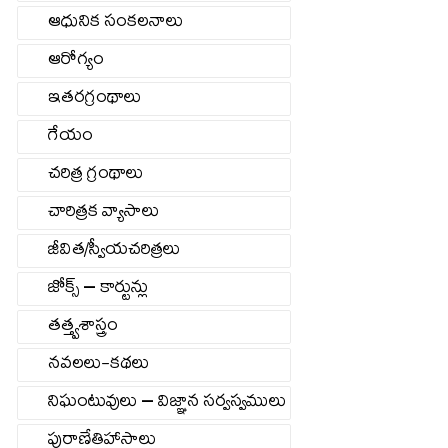
ఆధునిక సంకలనాలు
ఆరోగ్యం
ఇతరగ్రంథాలు
గేయం
చరిత్ర గ్రంథాలు
చారిత్రక వ్యాసాలు
జీవిత/స్వీయచరిత్రలు
జోక్స్ – కార్టున్లు
తత్త్వశాస్త్రం
నవలలు-కథలు
నిఘంటువులు – విజ్ఞాన సర్వస్వములు
పురాణేతిహాసాలు