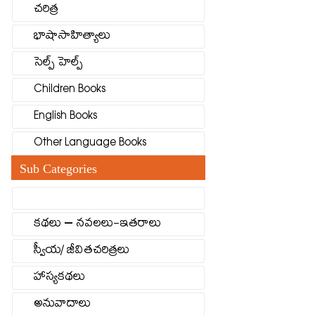
చరిత్ర
భాషాసాహిత్యాలు
సెల్ప్ హెల్ప్
Children Books
English Books
Other Language Books
Sub Categories
కథలు – నవలలు-ఇతరాలు
స్వీయ/ జీవితచరిత్రలు
హాస్యకథలు
అనువాదాలు