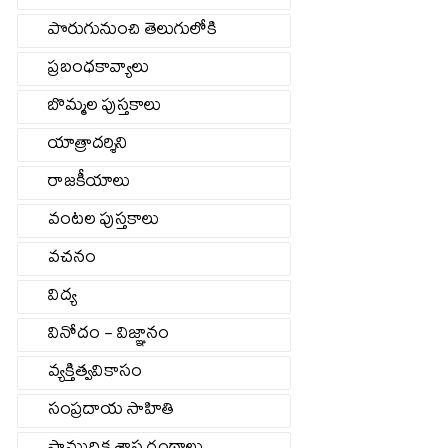
పొరుగునుంచి తెలుగులోకి
ప్రబంధకావ్యాలు
బొమ్మల పుస్తకాలు
యాత్రాదర్శిని
రాజకీయాలు
వంటల పుస్తకాలు
వచనం
విద్య
వినోదం - విజ్ఞానం
వ్యక్తిత్వవికాసం
సంప్రదాయ సాహితి