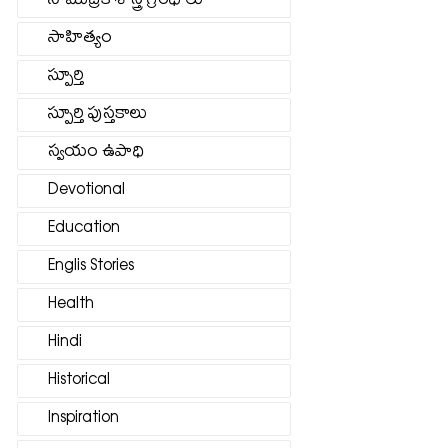
సాముద్రిక శాస్త్ర గ్రంథాలు
సాహిత్యం
స్పూర్తి
స్పూర్తి పుస్తకాలు
స్వయం ఉపాధి
Devotional
Education
Englis Stories
Health
Hindi
Historical
Inspiration