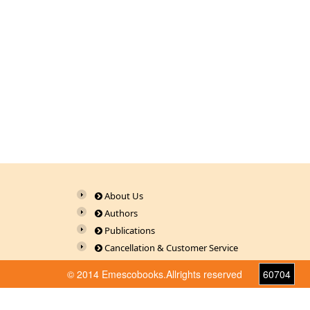
About Us
Authors
Publications
Cancellation & Customer Service
© 2014 Emescobooks.Allrights reserved
60704
Warning
: Use of undefined constant r - assumed 'r' (thi