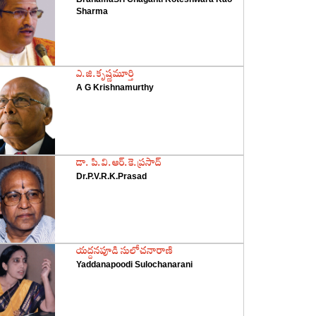
Sharma
‌ఎ.జి.కృష్ణమూర్తి
A G Krishnamurthy
‌డా. పి.వి.ఆర్‌.కె.ప్రసాద్‌
Dr.P.V.R.K.Prasad
‌యద్దనపూడి సులోచనారాణి
Yaddanapoodi Sulochanarani