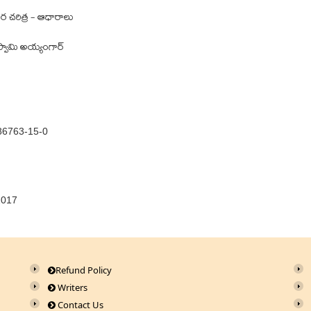
చరిత్ర - ఆధారాలు
ణస్వామి అయ్యంగార్
86763-15-0
2017
Refund Policy
Writers
Contact Us