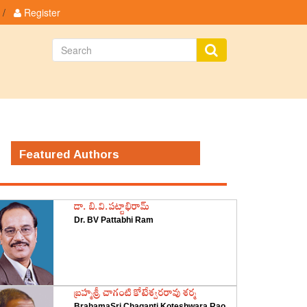
/
Register
Featured Authors
డా. బి.వి.పట్టాభిరామ్
Dr. BV Pattabhi Ram
‌బ్రహ్మశ్రీ చాగంటి కోటేశ్వరరావు శర్మ
BrahamaSri Chaganti Koteshwara Rao