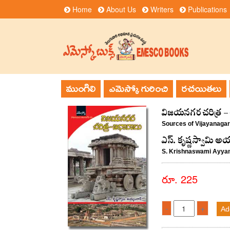
Home
About Us
Writers
Publications
ముంగిలి
ఎమెస్కో గురించి
రచయితలు
విజయనగర చరిత్ర -
Sources of Vijayanagar
ఎస్. కృష్ణస్వామి అయ
S. Krishnaswami Ayya
రూ. 225
-
+
Ad