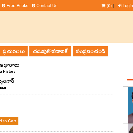
Free Books
Contact Us
(0)
|
Login
ప్రచురణలు
చదువుకోవడానికే
సంప్రదించండి
 ఆధారాలు
a History
్యంగార్
ngar
d to Cart