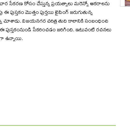
ార సేకరణ కోసం చేస్తున్న ప్రయత్నాలు మరెన్నో ఆకరాలను
ాపు ఈ పుస్తకం మొత్తం పుర్తయి టైపింగ్ జరుగుతున్న
ాన్ని చూశాడు. విజయనగర చరిత్ర తుది కాలానికి సంబంధించి
లను ఈ పుస్తకంనుండి సేకరించడం జరిగింది. ఇటువంటి రచనలు
గా ఉన్నాయి.