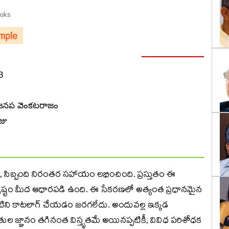
oks
3
ర్, జనప వెంకటరాజం
జు
ారి, సిబ్బంది నిరంతర సహాయం లభించింది. ప్రస్తుతం ఈ
ృష్టం మీద ఆధారపడి ఉంది. ఈ సేకరణలో అత్యంత ప్రధానమైన
 వాటిని కాటలాగ్ చేయడం జరగలేదు. అందువల్ల ఇక్కడ
రతుల జ్ఞానం తగినంత విస్తృతమే అయినప్పటికీ, వివిధ పరిశోధక