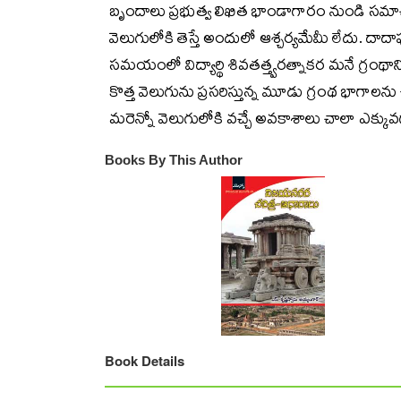
బృందాలు ప్రభుత్వ లిఖిత భాండాగారం నుండి సమాచ
వెలుగులోకి తెస్తే అందులో ఆశ్చర్యమేమీ లేదు. దాద
సమయంలో విద్యార్థి శివతత్త్వరత్నాకర మనే గ్రంథ
కొత్త వెలుగును ప్రసరిస్తున్న మూడు గ్రంథ భాగా
మరెన్నో వెలుగులోకి వచ్చే అవకాశాలు చాలా ఎక్కువ
Books By This Author
Book Details