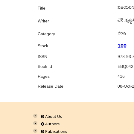
విజయనగర 
Title
ఎస్. కృష్
Writer
చరిత్ర
Category
100
Stock
ISBN
978-93-
Book Id
EBQ042
Pages
416
Release Date
08-Oct-
About Us
Authors
Publications