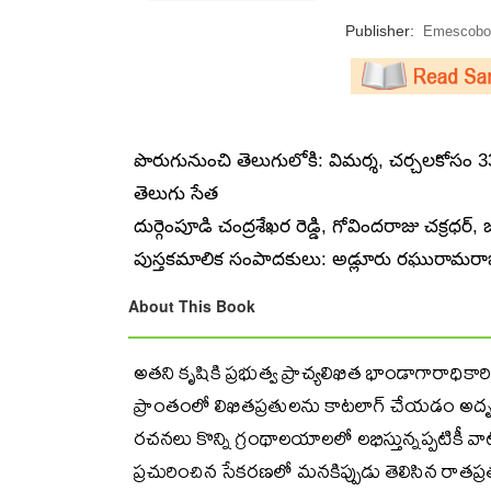
Publisher:
Emescobo
పొరుగునుంచి తెలుగులోకి: విమర్శ, చర్చలకోసం 3
తెలుగు సేత
దుర్గెంపూడి చంద్రశేఖర రెడ్డి, గోవిందరాజు చక్రధ
పుస్తకమాలిక సంపాదకులు: అడ్లూరు రఘురామరా
About This Book
అతని కృషికి ప్రభుత్వ ప్రాచ్యలిఖిత భాండాగారాధిక
ప్రాంతంలో లిఖితప్రతులను కాటలాగ్ చేయడం అద
రచనలు కొన్ని గ్రంథాలయాలలో లభిస్తున్నప్పటికీ
ప్రచురించిన సేకరణలో మనకిప్పుడు తెలిసిన రాతప్