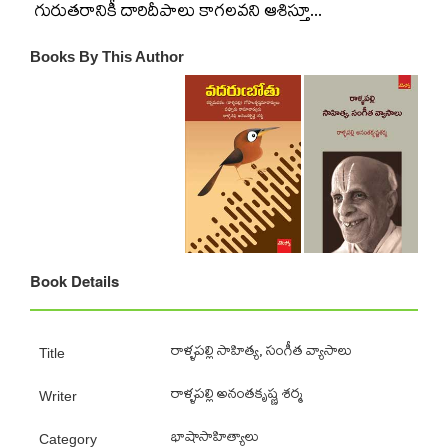
గురుతరానికీ దారిదీపాలు కాగలవని ఆశిస్తూ...
Books By This Author
Book Details
రాళ్ళపల్లి సాహిత్య, సంగీత వ్యాసాలు
Title
రాళ్ళపల్లి అనంతకృష్ణ శర్మ
Writer
భాషాసాహిత్యాలు
Category