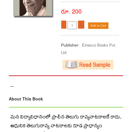
రూ. 200
-
+
Add to Cart
Publisher:
Emesco Books Pvt.
Ltd.
--
About This Book
మన విద్యావిధానంలో ప్రాచీన తెలుగు కావ్యనాటకాలకే కాదు,
ఆధునిక తెలుగుకావ్య నాటకాలకు కూడ ప్రాధాన్యం