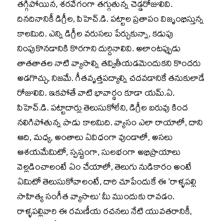
తగ్గిపోయిన, శరవేగంగా తగ్గుతున్న చెడ్డరోజులివి.
దినదినానికీ డిగ్రీల, పిహెచ్.డి. పట్టాల ప్రతాపం విజృంభిస్తున్న
కాలమిది. ఎన్ని డిగ్రీల వరుసలు పేర్చుకున్నా, కడుపు
నింపుకొనడానికి కొరగాని దుర్దినాలివి. అలాంటప్పుడు
తాతతాతల నాటి వ్యాసాల్ని తవ్వితీయడమెందుకని కొందరు
అడగొచ్చు, నిజమే. గీతవృత్తపద్యాల్ని చదవడానికే తనుకులాడే
రోజులివి. ఇకపోతే వాటి భావార్థం కూడా యమ్.ఏ.
పిహెచ్.డి. పట్టాదార్లు తెలుసుకోలేని, డిగ్రీల బరువు కింద
నలిగిపోతున్న పాడు కాలమిది. వ్యాసం ఎలా రాయాలో, దాని
ఆది, మధ్య, అంతాలు ఏవిధంగా వుండాలో, అసలు
ఆశయమేమిటో, స్పష్టంగా, సులభంగా అభిప్రాయాలు
వెల్లడించాలంటే ఏం చేయాలో, తెలుగు నుడికారం అంటే
ఏమిటో తెలుసుకోవాలంటే, దారి చూపేందుకే ఈ ‘రాళ్ళపల్లి
సాహిత్య సంగీత వ్యాసాలు’ మీ ముందుకు రావడం.
రాళ్ళపల్లివారి ఈ రమణీయ రచనలు నేటి యువతరానికీ,