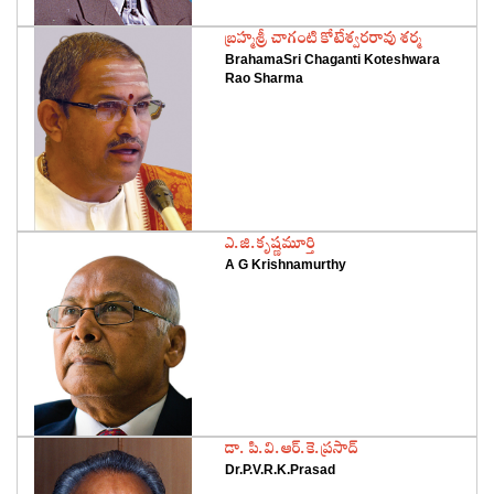
‌బ్రహ్మశ్రీ చాగంటి కోటేశ్వరరావు శర్మ
BrahamaSri Chaganti Koteshwara
Rao Sharma
‌ఎ.జి.కృష్ణమూర్తి
A G Krishnamurthy
‌డా. పి.వి.ఆర్‌.కె.ప్రసాద్‌
Dr.P.V.R.K.Prasad