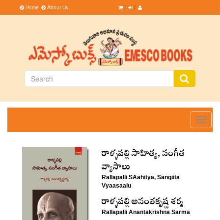
Home
About Us
|
/
Toggle
navigati
రాళ్ళపల్లి సాహిత్య, సంగీత
వ్యాసాలు
Rallapalli SAahitya, Sangiita
Vyaasaalu
రాళ్ళపల్లి అనంతకృష్ణ శర్మ
Rallapalli Anantakrishna Sarma