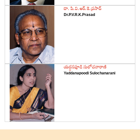
‌డా. పి.వి.ఆర్‌.కె.ప్రసాద్‌
Dr.P.V.R.K.Prasad
‌యద్దనపూడి సులోచనారాణి
Yaddanapoodi Sulochanarani