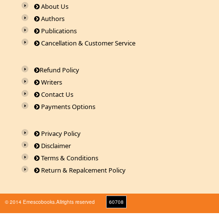
About Us
Authors
Publications
Cancellation & Customer Service
Refund Policy
Writers
Contact Us
Payments Options
Privacy Policy
Disclaimer
Terms & Conditions
Return & Repalcement Policy
© 2014 Emescobooks.Allrights reserved
60708
Warning
: Use of undefined constant r - assumed 'r' (this will throw an Error in a future version