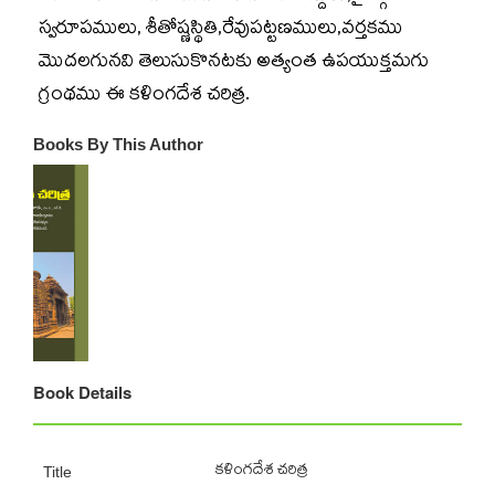
స్వరూపములు, శీతోష్ణస్థితి,రేవుపట్టణములు,వర్తకము
మొదలగునవి తెలుసుకొనటకు అత్యంత ఉపయుక్తమగు
గ్రంథము ఈ కళింగదేశ చరిత్ర.
Books By This Author
Book Details
కళింగదేశ చరిత్ర
Title