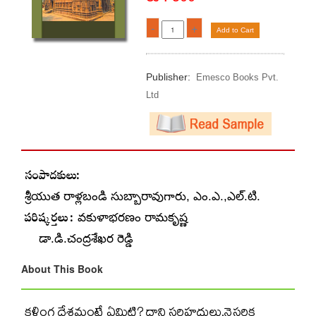
-
+
Add to Cart
Publisher:
Emesco Books Pvt.
Ltd
సంపాదకులు:
శ్రీయుత రాళ్లబండి సుబ్బారావుగారు, ఎం.ఎ.,ఎల్.టి.
పరిష్కర్తలు :
వకుళాభరణం రామకృష్ణ
డా.డి.చంద్రశేఖర రెడ్డి
About This Book
కళింగ దేశమంటే ఏమిటి? దాని సరిహద్దులు,నైసర్గిక