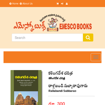
Home
About Us
|
/
Toggle
navigati
కళింగదేశ చరిత్ర
కళింగదేశ చరిత్ర
రాళ్లబండి సుబ్బారావుగారు
Rallabandi Subbarao
రూ. 300