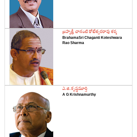
‌బ్రహ్మశ్రీ చాగంటి కోటేశ్వరరావు శర్మ
BrahamaSri Chaganti Koteshwara
Rao Sharma
‌ఎ.జి.కృష్ణమూర్తి
A G Krishnamurthy