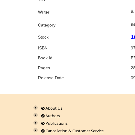
కె.
Writer
ఇ
Category
1
Stock
ISBN
9
Book Id
E
Pages
2
Release Date
0
About Us
Authors
Publications
Cancellation & Customer Service