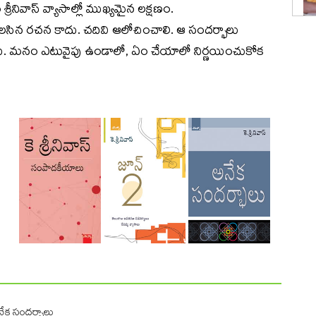
ివాస్‌ వ్యాసాల్లో ముఖ్యమైన లక్షణం.
కోవలసిన రచన కాదు. చదివి ఆలోచించాలి. ఆ సందర్భాలు
 మనం ఎటువైపు ఉండాలో, ఏం చేయాలో నిర్ణయించుకోక
ేక సందర్భాలు