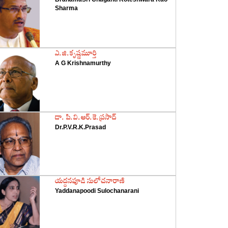
Sharma
‌ఎ.జి.కృష్ణమూర్తి
A G Krishnamurthy
‌డా. పి.వి.ఆర్‌.కె.ప్రసాద్‌
Dr.P.V.R.K.Prasad
‌యద్దనపూడి సులోచనారాణి
Yaddanapoodi Sulochanarani