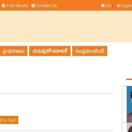
Free Books
Contact Us
(0)
|
Login
ప్రచురణలు
చదువుకోవడానికే
సంప్రదించండి
d to Cart