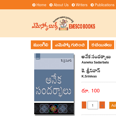
Home
About Us
Writers
Publications
ముంగిలి
ఎమెస్కో గురించి
రచయితలు
అనేక సందర్భాలు
Aaneka Sadarbalu
కె. శ్రీనివాస్‌
K.Srinivas
రూ. 100
-
+
Ad