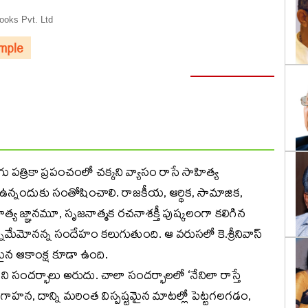
oks Pvt. Ltd
ెలుగు పత్రికా ప్రపంచంలో చక్కని వ్యాసం రాసే సాహిత్య
్నందుకు సంతోషించాలి. రాజకీయ, ఆర్థిక, సామాజిక,
త్య జ్ఞానమూ, సృజనాత్మక రచనాశక్తీ పుష్కలంగా కలిగిన
ామేమోనన్న సందేహం కలుగుతుంది. ఆ వరుసలో కె.శ్రీనివాస్‌
న ఆకాంక్ష కూడా ఉంది.
ని సందర్భాలు అరుదు. చాలా సందర్భాలలో ‘నేనిలా రాస్తే
గాహన, దాన్ని మరింత విస్పష్టమైన మాటల్లో పెట్టగలగడం,