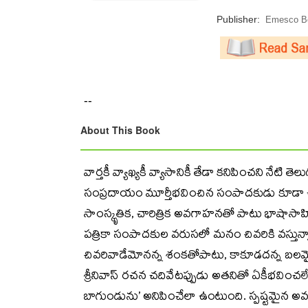
Publisher:
Emesco Bo
--
About This Book
వార్తకీ వ్యాఖ్యకీ వ్యాసానికీ తేడా కనిపించని నేటి త
సంప్రదాయం మూర్తీభవించిన సంపాదకుడు కూడా ఉన
సాంస్కృతిక, చారిత్రిక అవగాహనతో పాటు భాషాసాహి
పత్రికా సంపాదకుల వరుసలో మనం చివరికి వస్తున్న
చివరివాడేమోనన్న శంకతోపాటు, కాకూడదన్న బలమై
శ్రీనివాస్‌ రచన చదివేటప్పుడు అతనితో ఏకీభవించలే
బాగుండును’ అనిపించేలా ఉంటుంది. స్పష్టమైన అవ