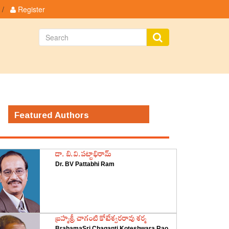
/
Register
Featured Authors
డా. బి.వి.పట్టాభిరామ్
Dr. BV Pattabhi Ram
‌బ్రహ్మశ్రీ చాగంటి కోటేశ్వరరావు శర్మ
BrahamaSri Chaganti Koteshwara Rao