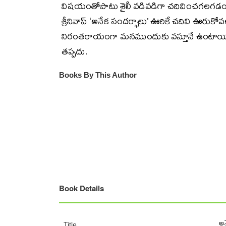
విషయంతోపాటు శైలీ వడివడిగా చదివించగలగడం శ్రీన
శ్రీనివాస్‌ ‘అనేక సందర్భాలు’ ఊరికే చదివి ఊరు
నిరంతరాయంగా మనముందుకు వస్తూనే ఉంటాయి.
తప్పదు.
Books By This Author
Book Details
అన
Title