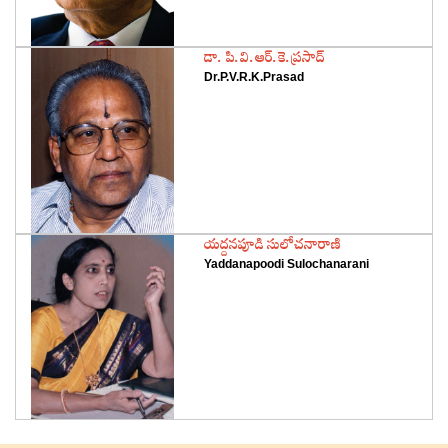
‌డా. పి.వి.ఆర్‌.కె.ప్రసాద్‌
Dr.P.V.R.K.Prasad
‌యద్దనపూడి సులోచనారాణి
Yaddanapoodi Sulochanarani