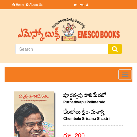
Home
About Us
|
/
Toggle
navigati
పూర్ణత్వపు పొలిమేరలో
Purnathvapu Polimeralo
చేంబోలు శ్రీరామశాస్త్రి
Chembolu Srirama Shastri
రూ. 200