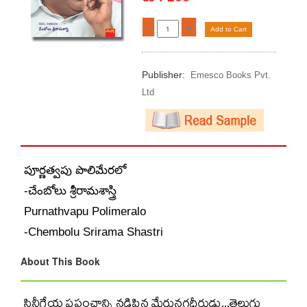
-
+
Add to Cart
Publisher:
Emesco Books Pvt.
Ltd
పూర్ణత్వపు పొలిమేరలో
-చేంబోలు శ్రీరామశాస్త్రి
Purnathvapu Polimeralo
-Chembolu Srirama Shastri
About This Book
సినీగేయ ప్రపంచాన్ని నడిపిన మేరునగధీరుడు...తెలుగు