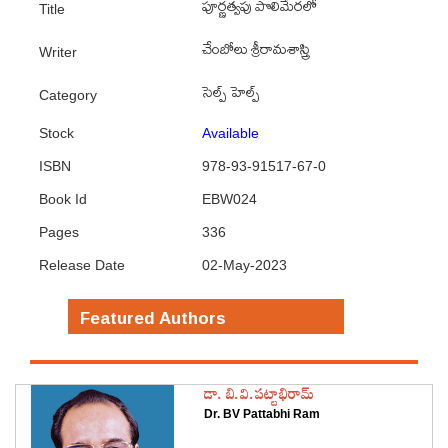
పూర్ణత్వపు పొలిమేరలో
Title
చేంబోలు శ్రీరామశాస్త్రి
Writer
సెల్ప్ హెల్ప్
Category
Stock
Available
ISBN
978-93-91517-67-0
Book Id
EBW024
Pages
336
Release Date
02-May-2023
Featured Authors
డా. బి.వి.పట్టాభిరామ్
Dr. BV Pattabhi Ram