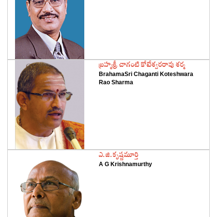
‌బ్రహ్మశ్రీ చాగంటి కోటేశ్వరరావు శర్మ
BrahamaSri Chaganti Koteshwara
Rao Sharma
‌ఎ.జి.కృష్ణమూర్తి
A G Krishnamurthy