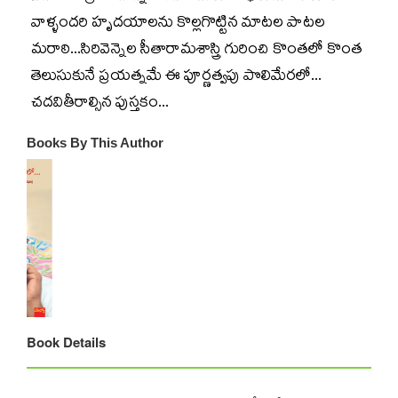
వాళ్ళందరి హృదయాలను కొల్లగొట్టిన మాటల పాటల
మరాఠి...సిరివెన్నెల సీతారామశాస్త్రి గురించి కొంతలో కొంత
తెలుసుకునే ప్రయత్నమే ఈ పూర్ణత్వపు పొలిమేరలో...
చదవితీరాల్సిన పుస్తకం...
Books By This Author
Book Details