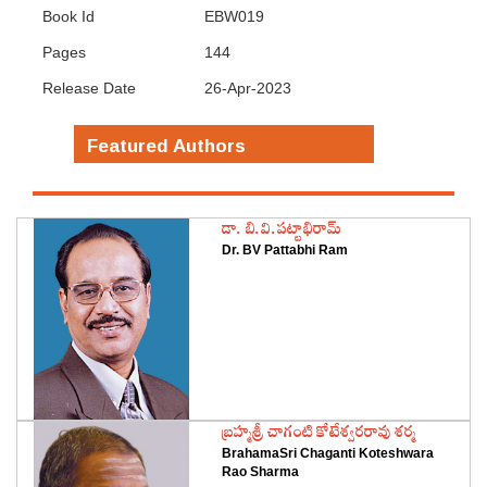
Book Id
EBW019
Pages
144
Release Date
26-Apr-2023
Featured Authors
డా. బి.వి.పట్టాభిరామ్
Dr. BV Pattabhi Ram
‌బ్రహ్మశ్రీ చాగంటి కోటేశ్వరరావు శర్మ
BrahamaSri Chaganti Koteshwara
Rao Sharma