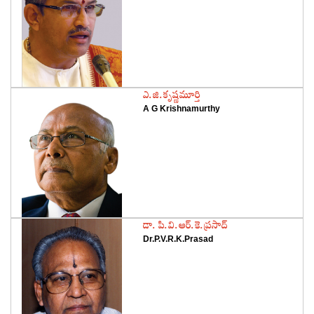
‌ఎ.జి.కృష్ణమూర్తి
A G Krishnamurthy
‌డా. పి.వి.ఆర్‌.కె.ప్రసాద్‌
Dr.P.V.R.K.Prasad