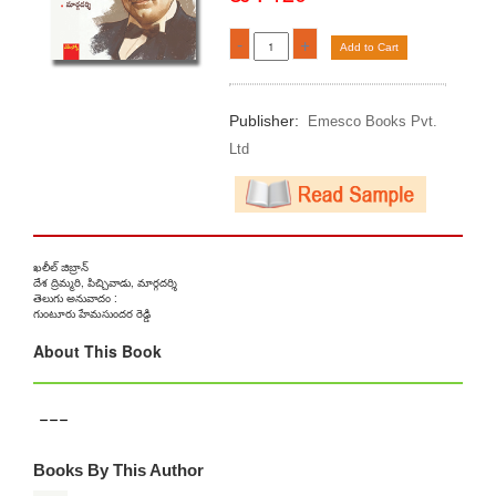
-
+
Add to Cart
Publisher:
Emesco Books Pvt.
Ltd
ఖలీల్‌ జిబ్రాన్‌
దేశ ద్రిమ్మరి, పిచ్చివాడు, మార్గదర్శి
తెలుగు అనువాదం :
గుంటూరు హేమసుందర రెడ్డి
About This Book
---
Books By This Author