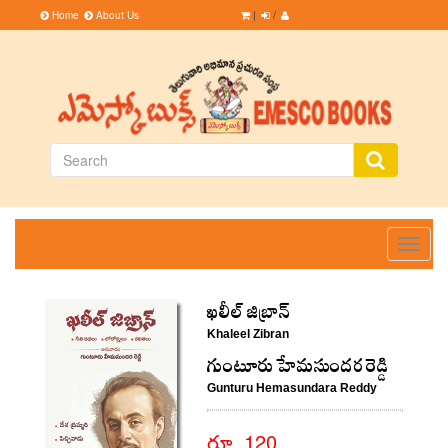
Home
About Us
|
/
Toggle
navigati
ఖలీల్‌ జిబ్రాన్‌
Khaleel Zibran
గుంటూరు హేమసుందర రెడ్డి
Gunturu Hemasundara Reddy
రూ. 120