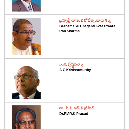
‌బ్రహ్మశ్రీ చాగంటి కోటేశ్వరరావు శర్మ
BrahamaSri Chaganti Koteshwara
Rao Sharma
‌ఎ.జి.కృష్ణమూర్తి
A G Krishnamurthy
‌డా. పి.వి.ఆర్‌.కె.ప్రసాద్‌
Dr.P.V.R.K.Prasad