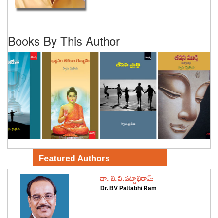
Books By This Author
Featured Authors
డా. బి.వి.పట్టాభిరామ్
Dr. BV Pattabhi Ram