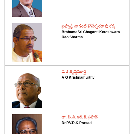
‌బ్రహ్మశ్రీ చాగంటి కోటేశ్వరరావు శర్మ
BrahamaSri Chaganti Koteshwara
Rao Sharma
‌ఎ.జి.కృష్ణమూర్తి
A G Krishnamurthy
‌డా. పి.వి.ఆర్‌.కె.ప్రసాద్‌
Dr.P.V.R.K.Prasad