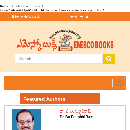
Notice
: Undefined index: more in
/home/n8hps0619pr6/public_html/emescobooks.com/writers.php
on line
8
Home
About Us
(0)
|
/
Toggle
navigati
Featured Authors
డా. బి.వి.పట్టాభిరామ్
Dr. BV Pattabhi Ram