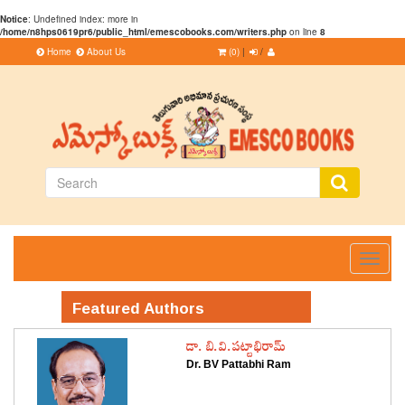
Notice
: Undefined index: more in
/home/n8hps0619pr6/public_html/emescobooks.com/writers.php
on line
8
Home
About Us
(0)
|
/
Toggle
navigati
Featured Authors
డా. బి.వి.పట్టాభిరామ్
Dr. BV Pattabhi Ram