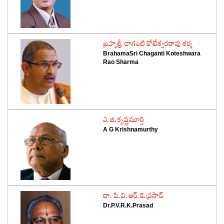
‌బ్రహ్మశ్రీ చాగంటి కోటేశ్వరరావు శర్మ
BrahamaSri Chaganti Koteshwara
Rao Sharma
‌ఎ.జి.కృష్ణమూర్తి
A G Krishnamurthy
‌డా. పి.వి.ఆర్‌.కె.ప్రసాద్‌
Dr.P.V.R.K.Prasad