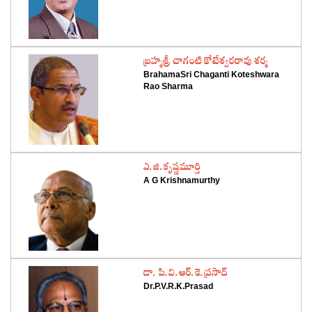
‌బ్రహ్మశ్రీ చాగంటి కోటేశ్వరరావు శర్మ
BrahamaSri Chaganti Koteshwara
Rao Sharma
‌ఎ.జి.కృష్ణమూర్తి
A G Krishnamurthy
‌డా. పి.వి.ఆర్‌.కె.ప్రసాద్‌
Dr.P.V.R.K.Prasad