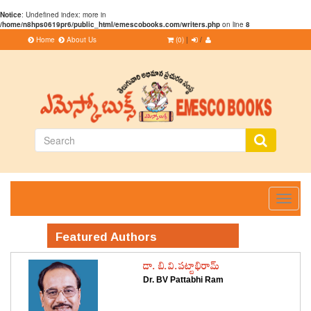
Notice
: Undefined index: more in
/home/n8hps0619pr6/public_html/emescobooks.com/writers.php
on line
8
Home
About Us
(0)
|
/
Toggle
navigati
Featured Authors
డా. బి.వి.పట్టాభిరామ్
Dr. BV Pattabhi Ram