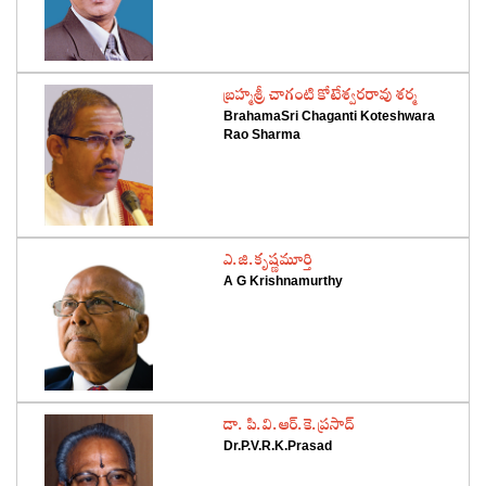
‌బ్రహ్మశ్రీ చాగంటి కోటేశ్వరరావు శర్మ
BrahamaSri Chaganti Koteshwara
Rao Sharma
‌ఎ.జి.కృష్ణమూర్తి
A G Krishnamurthy
‌డా. పి.వి.ఆర్‌.కె.ప్రసాద్‌
Dr.P.V.R.K.Prasad