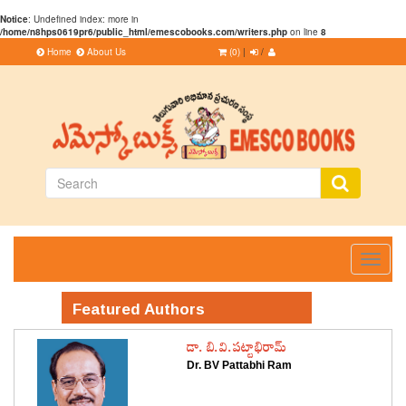
Notice
: Undefined index: more in
/home/n8hps0619pr6/public_html/emescobooks.com/writers.php
on line
8
Home
About Us
(0)
|
/
Toggle
navigati
Featured Authors
డా. బి.వి.పట్టాభిరామ్
Dr. BV Pattabhi Ram