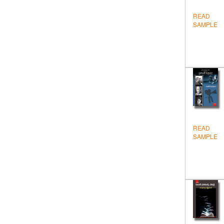
Health
READ
SAMPLE
Hindi
Historical
Inspiration
Novels & Stories
Others
Personality Development
READ
SAMPLE
Politics
Sanskrit
Test