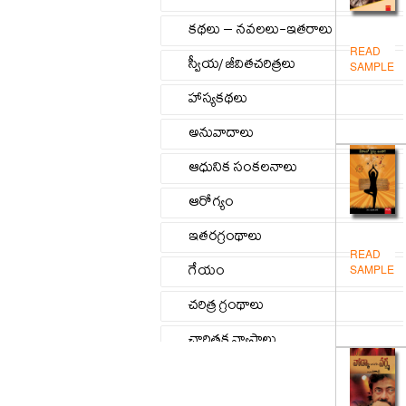
కథలు – నవలలు-ఇతరాలు
READ
స్వీయ/ జీవితచరిత్రలు
SAMPLE
హాస్యకథలు
అనువాదాలు
ఆధునిక సంకలనాలు
ఆరోగ్యం
ఇతరగ్రంథాలు
READ
గేయం
SAMPLE
చరిత్ర గ్రంథాలు
చారిత్రక వ్యాసాలు
జీవిత/స్వీయచరిత్రలు