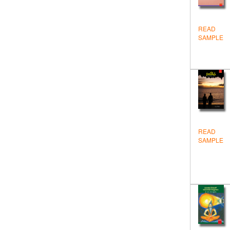
విద్య
వినోదం - విజ్ఞానం
READ
SAMPLE
వ్యక్తిత్వవికాసం
సంప్రదాయ సాహితి
సాముద్రిక శాస్త్ర గ్రంథాలు
సాహిత్యం
స్పూర్తి
READ
SAMPLE
స్పూర్తి పుస్తకాలు
స్వయం ఉపాధి
Devotional
Education
Englis Stories