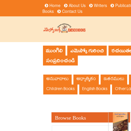
Home
About Us
Writers
Publicat
Books
Contact Us
ముంగిలి
ఎమెస్కో గురించి
రచయితల
సంప్రదించండి
అనువాదాలు
ఆధ్యాత్మికం
ఇతరములు
Children Books
English Books
Other L
Browse Books