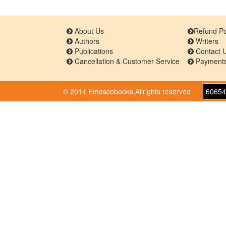
About Us
Refund Po
Authors
Writers
Publications
Contact 
Cancellation & Customer Service
Payments
© 2014 Emescobooks.Allrights reserved
60654
Warning
: Use of undefined constant r - assumed 'r' 
/home/n8hps0619pr6/public_html/emescobooks
95