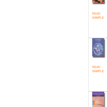
జోక్స్ – కార్టున్లు
తత్త్వశాస్త్రం
READ
SAMPLE
నవలలు-కథలు
నిఘంటువులు – విజ్ఞాన సర్వస్వములు
పురాణేతిహాసాలు
పొరుగునుంచి తెలుగులోకి
ప్రబంధకావ్యాలు
బొమ్మల పుస్తకాలు
READ
SAMPLE
యాత్రాదర్శిని
రాజకీయాలు
వంటల పుస్తకాలు
వచనం